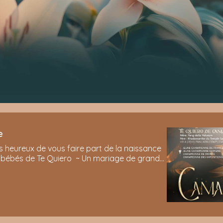
e
heureux de vous faire part de la naissance
 bébés de Te Quiero ~ Un mariage de grande
 sous dérogation de couleur ~ Un pédigré i...