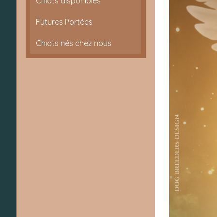
Chiots disponibles
Futures Portées
Chiots nés chez nous