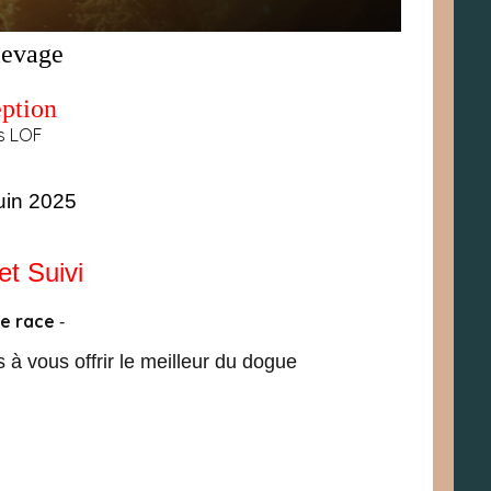
levage
ception
ds LOF
quin 2025
et Suivi
le race
-
à vous offrir le meilleur du dogue